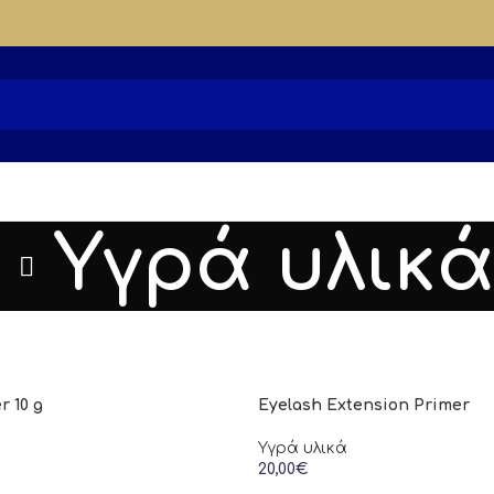
Υγρά υλικ
 10 g
Eyelash Extension Primer
Υγρά υλικά
20,00
€