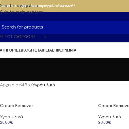
Δωρεάν μεταφορικά σε παραγγελία άνω των €*
Skip to navigation
Skip to main content
ELECT CATEGORY
ΑΤΗΓΟΡΊΕΣ
BLOG
Η ΕΤΑΙΡΕΊΑ
ΕΠΙΚΟΙΝΩΝΊΑ
Αρχική σελίδα
/
Υγρά υλικά
Cream Remover
Cream Remover
Υγρά υλικά
Υγρά υλικά
20,00
€
20,00
€